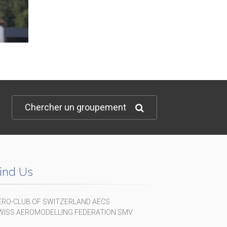
Chercher un groupement
ind Us
ERO-CLUB OF SWITZERLAND AECS
WISS AEROMODELLING FEDERATION SMV