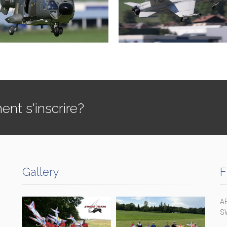
t s'inscrire?
Gallery
F
A
S