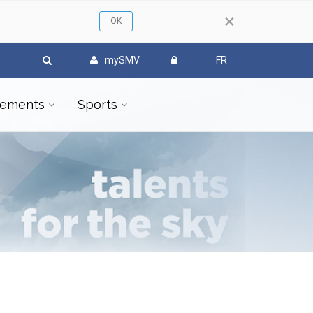
×
mySMV
FR
ements
Sports