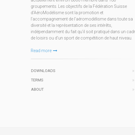
actuellement environ 8000 membre dans 180
groupements. Les objectifs de la Fédération Suisse
d’AéroModélisme sont la promotion et
l’accompagnement de l’aéromodélisme dans toute sa
diversité et la représentation de ses intérêts,
indépendamment du fait qu’il soit pratiqué dans un cad
de loisirs ou d’un sport de compétition de haut niveau.
Read more
DOWNLOADS
TERMS
ABOUT