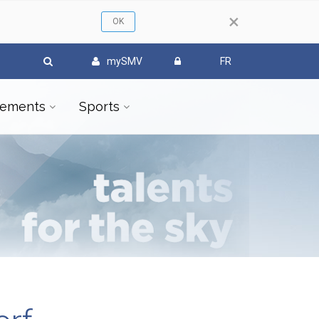
×
mySMV
FR
ements
Sports