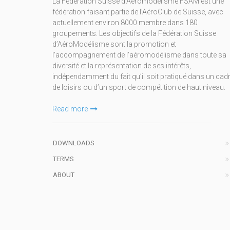
La Fédération Suisse d’Aéromodélisme FSAM est une
fédération faisant partie de l’AéroClub de Suisse, avec
actuellement environ 8000 membre dans 180
groupements. Les objectifs de la Fédération Suisse
d’AéroModélisme sont la promotion et
l’accompagnement de l’aéromodélisme dans toute sa
diversité et la représentation de ses intérêts,
indépendamment du fait qu’il soit pratiqué dans un cad
de loisirs ou d’un sport de compétition de haut niveau.
Read more
DOWNLOADS
TERMS
ABOUT