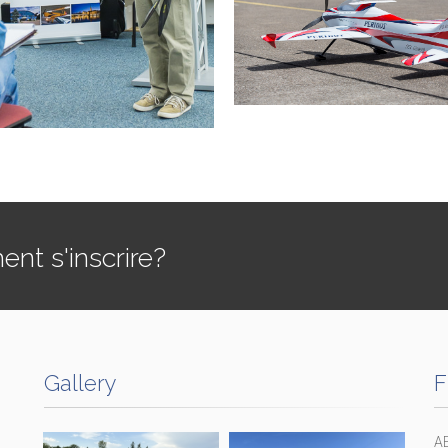
t s'inscrire?
Gallery
F
A