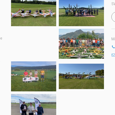
S
re
Ma