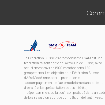
Commen
La Fédération Suisse d’Aéromodélisme FSAM est une
fédération faisant partie de l’AéroClub de Suisse, avec
actuellement environ 8000 membre dans 180
groupements. Les objectifs de la Fédération Suisse
d’AéroModélisme sont la promotion et
l’accompagnement de l’aéromodélisme dans toute sa
diversité et la représentation de ses intérêts,
indépendamment du fait qu’il soit pratiqué dans un cad
de loisirs ou d’un sport de compétition de haut niveau.