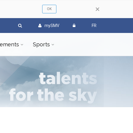
×
mySMV
FR
ements
Sports