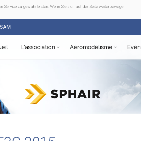
n Service zu gewährleisten. Wenn Sie sich auf der Seite weiterbewegen
FSAM
eil
L'association
Aéromodélisme
Evén