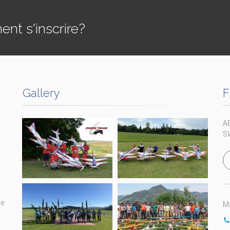
t s'inscrire?
Gallery
F
A
S
re
Ma