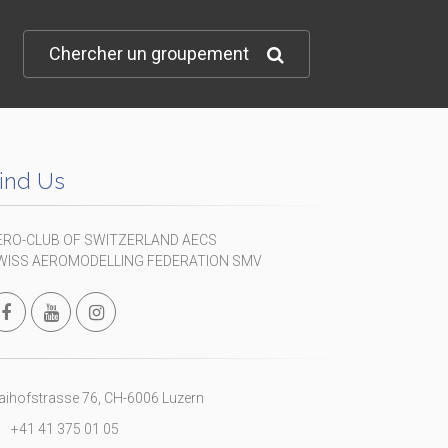
Chercher un groupement
ind Us
ERO-CLUB OF SWITZERLAND AECS
WISS AEROMODELLING FEDERATION SMV
ihofstrasse 76, CH-6006 Luzern
+41 41 375 01 05