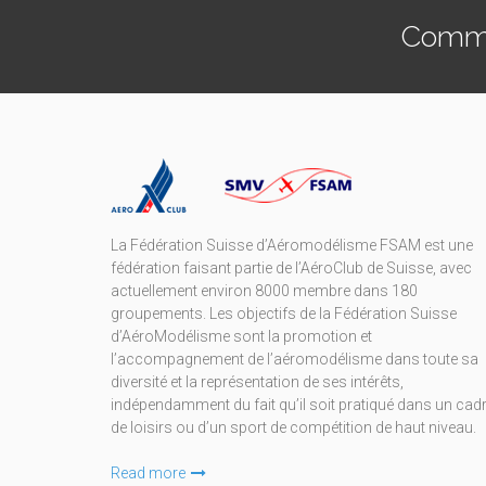
Commen
La Fédération Suisse d’Aéromodélisme FSAM est une
fédération faisant partie de l’AéroClub de Suisse, avec
actuellement environ 8000 membre dans 180
groupements. Les objectifs de la Fédération Suisse
d’AéroModélisme sont la promotion et
l’accompagnement de l’aéromodélisme dans toute sa
diversité et la représentation de ses intérêts,
indépendamment du fait qu’il soit pratiqué dans un cad
de loisirs ou d’un sport de compétition de haut niveau.
Read more