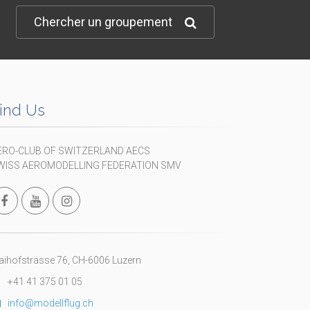
Chercher un groupement
ind Us
ERO-CLUB OF SWITZERLAND AECS
WISS AEROMODELLING FEDERATION SMV
ihofstrasse 76, CH-6006 Luzern
+41 41 375 01 05
info@modellflug.ch