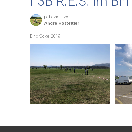
F3B R.E.S. im Birr
publiziert von
André
Hostettler
Eindrücke 2019