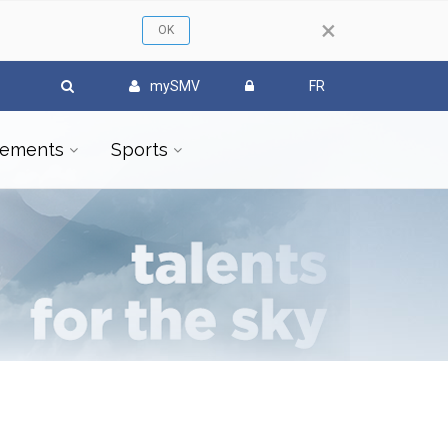
×
mySMV
FR
ements
Sports