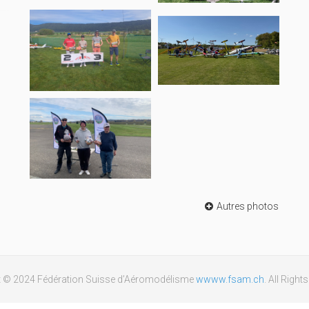
Autres photos
t © 2024 Fédération Suisse d’Aéromodélisme
wwww.fsam.ch
. All Righ