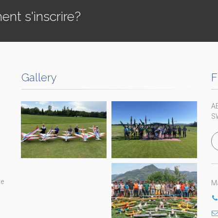
t s'inscrire?
Gallery
F
A
S
re
Ma