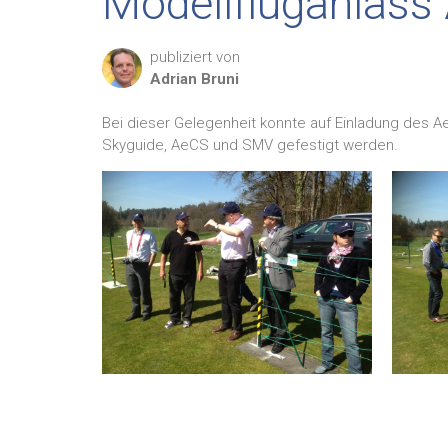
Modellfluganlass
publiziert von
Adrian
Bruni
Bei dieser Gelegenheit konnte auf Einladung des 
Skyguide, AeCS und SMV gefestigt werden.