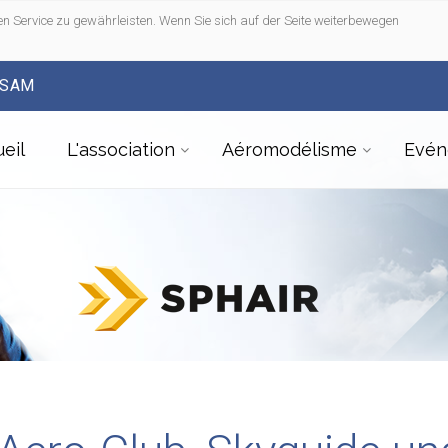
n Service zu gewährleisten. Wenn Sie sich auf der Seite weiterbewegen
FSAM
eil
L'association
Aéromodélisme
Evén