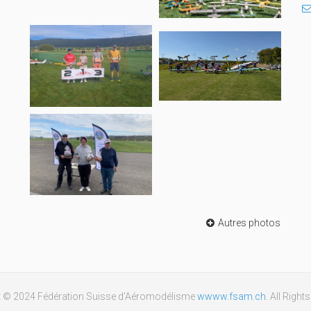
Autres photos
t © 2024 Fédération Suisse d’Aéromodélisme
wwww.fsam.ch
. All Righ