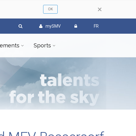
×
mySMV
FR
ements
Sports