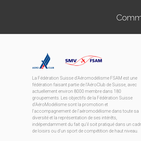
Commen
La Fédération Suisse d’Aéromodélisme FSAM est une
fédération faisant partie de l’AéroClub de Suisse, avec
actuellement environ 8000 membre dans 180
groupements. Les objectifs de la Fédération Suisse
d’AéroModélisme sont la promotion et
l’accompagnement de l’aéromodélisme dans toute sa
diversité et la représentation de ses intérêts,
indépendamment du fait qu’il soit pratiqué dans un cad
de loisirs ou d’un sport de compétition de haut niveau.