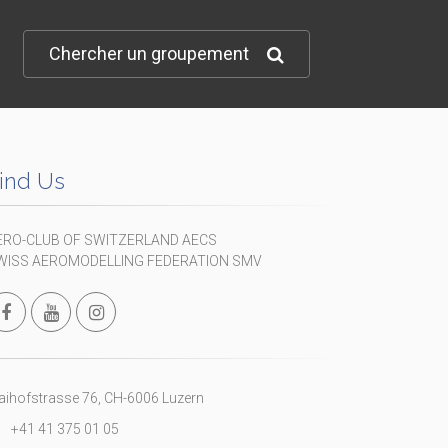
Chercher un groupement
ind Us
ERO-CLUB OF SWITZERLAND AECS
WISS AEROMODELLING FEDERATION SMV
ihofstrasse 76, CH-6006 Luzern
+41 41 375 01 05