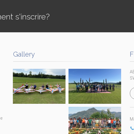
t s'inscrire?
Gallery
F
A
S
re
Ma