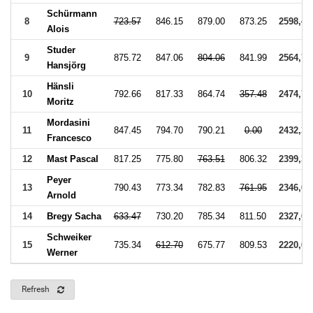
Schürmann
8
723.57
846.15
879.00
873.25
2598,40
Alois
Studer
9
875.72
847.06
804.06
841.99
2564,77
Hansjörg
Hänsli
10
792.66
817.33
864.74
357.48
2474,73
Moritz
Mordasini
11
847.45
794.70
790.21
0.00
2432,36
Francesco
12
Mast Pascal
817.25
775.80
763.51
806.32
2399,37
Peyer
13
790.43
773.34
782.83
761.95
2346,60
Arnold
14
Bregy Sacha
633.47
730.20
785.34
811.50
2327,04
Schweiker
15
735.34
612.70
675.77
809.53
2220,64
Werner
Refresh