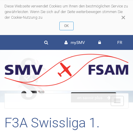
Diese Webseite verwendet Cookies um Ihnen den bestmöglichen Service zu
gewährleisten. Wenn Sie sich auf der Seite weiterbewegen stimmen Sie
×
der Cookie-Nutzung zu
mySMV
FR
en savoir plus
To
F3A Swissliga 1.
nav