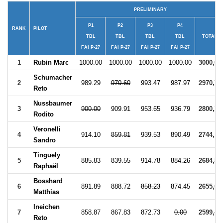
PRELIMINARY
P1
P2
P3
P4
RANK
PILOT
TBL
TBL
TBL
TBL
TOTAL
FAI P-27
FAI P-27
FAI P-27
FAI P-27
1
Rubin Marc
1000.00
1000.00
1000.00
1000.00
3000,00
Schumacher
2
989.29
970.60
993.47
987.97
2970,73
Reto
Nussbaumer
3
900.00
909.91
953.65
936.79
2800,35
Rodito
Veronelli
4
914.10
859.81
939.53
890.49
2744,12
Sandro
Tinguely
5
885.83
839.55
914.78
884.26
2684,87
Raphaël
Bosshard
6
891.89
888.72
858.23
874.45
2655,06
Matthias
Ineichen
7
858.87
867.83
872.73
0.00
2599,43
Reto