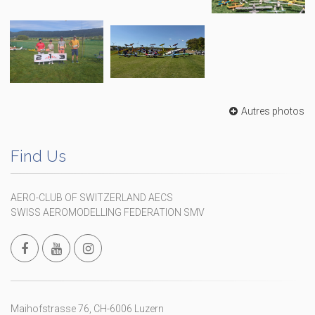
Autres photos
Find Us
AERO-CLUB OF SWITZERLAND AECS
SWISS AEROMODELLING FEDERATION SMV
Maihofstrasse 76, CH-6006 Luzern