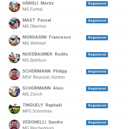
HÄNSLI
Moritz
Registered
MG Furttal
MAST
Pascal
Registered
MG Oberönz
MORDASINI
Francesco
Registered
MG Wehntal
NUSSBAUMER
Rodito
Registered
MG Buttikon
SCHÜRMANN
Philipp
Registered
MSV Reusstal, Künten
SCHÜRMANN
Alois
Registered
MG Zürich
TINGUELY
Raphaël
Registered
MFG Schmitten
VERONELLI
Sandro
Registered
MG Reichenburg