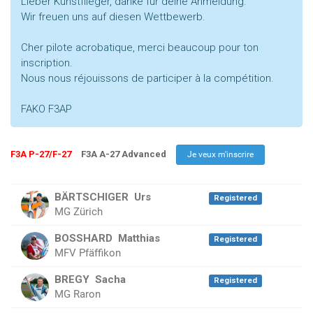
Lieber Kunstflieger, danke für deine Anmeldung.
Wir freuen uns auf diesen Wettbewerb.
Cher pilote acrobatique, merci beaucoup pour ton
inscription.
Nous nous réjouissons de participer à la compétition.
FAKO F3AP
F3A P-27/F-27
F3A A-27 Advanced
BÄRTSCHIGER
Urs
Registered
MG Zürich
BOSSHARD
Matthias
Registered
MFV Pfäffikon
BREGY
Sacha
Registered
MG Raron