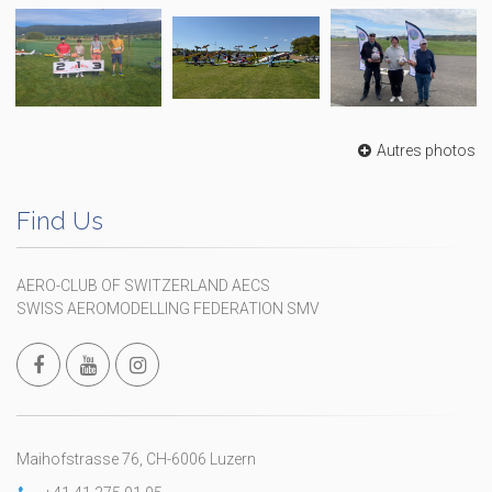
Autres photos
Find Us
AERO-CLUB OF SWITZERLAND AECS
SWISS AEROMODELLING FEDERATION SMV
Maihofstrasse 76, CH-6006 Luzern