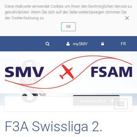
Diese Webseite verwendet Cookies um Ihnen den bestmöglichen Service zu
gewährleisten. Wenn Sie sich auf der Seite weiterbewegen stimmen Sie
×
der Cookie-Nutzung zu
mySMV
FR
en savoir plus
To
F3A Swissliga 2.
nav