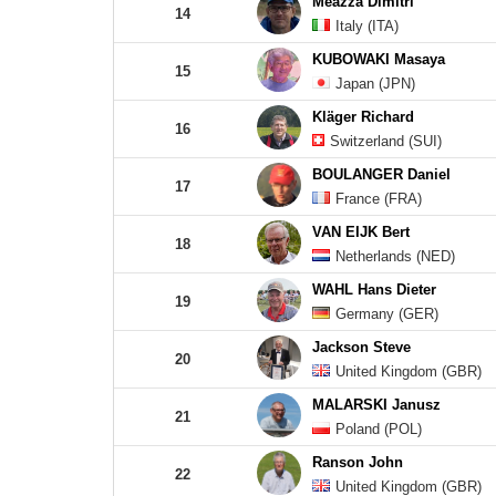
Meazza Dimitri
14
Italy (ITA)
KUBOWAKI Masaya
15
Japan (JPN)
Kläger Richard
16
Switzerland (SUI)
BOULANGER Daniel
17
France (FRA)
VAN EIJK Bert
18
Netherlands (NED)
WAHL Hans Dieter
19
Germany (GER)
Jackson Steve
20
United Kingdom (GBR)
MALARSKI Janusz
21
Poland (POL)
Ranson John
22
United Kingdom (GBR)