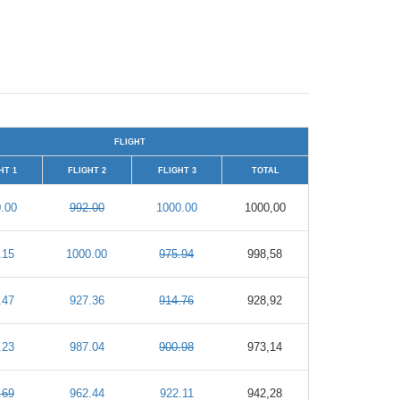
FLIGHT
HT 1
FLIGHT 2
FLIGHT 3
TOTAL
.00
992.00
1000.00
1000,00
.15
1000.00
975.94
998,58
.47
927.36
914.76
928,92
.23
987.04
900.98
973,14
.69
962.44
922.11
942,28