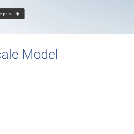
r plus
cale Model