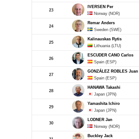
IVERSEN Per
23
Norway (NOR)
Remar Anders
24
Sweden (SWE)
Kalinauskas Rytis
25
Lithuania (LTU)
ESCUDER CANO Carlos
26
Spain (ESP)
GONZÁLEZ ROBLES Juan
27
Spain (ESP)
HANAWA Takashi
28
Japan (JPN)
Yamashita Ichiro
29
Japan (JPN)
LODNER Jan
30
Norway (NOR)
Buckley Jack