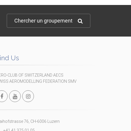
Chercher un groupement
ind Us
ERO-CLUB OF SWITZERLAND AECS
WISS AEROMODELLING FEDERATION SMV
ihofstrasse 76, CH-6006 Luzern
+41 41 375 01 05