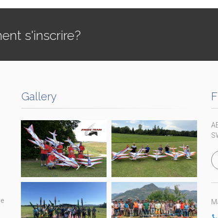
t s'inscrire?
Gallery
F
A
S
re
Ma