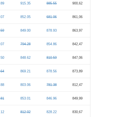
.89
915.35
885.55
900,62
.07
852.05
681.06
861,06
.59
849.00
878.93
863,97
.07
794.28
854.86
842,47
.50
848.62
810.59
847,06
.64
869.21
878.56
873,89
.88
803.06
781.38
812,47
.81
853.01
846.96
849,99
.12
812.02
828.22
830,67