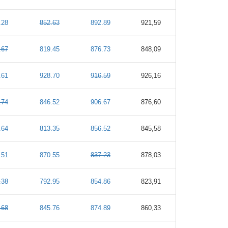
.28
852.63
892.89
921,59
.67
819.45
876.73
848,09
.61
928.70
916.59
926,16
.74
846.52
906.67
876,60
.64
813.35
856.52
845,58
.51
870.55
837.23
878,03
.38
792.95
854.86
823,91
.68
845.76
874.89
860,33