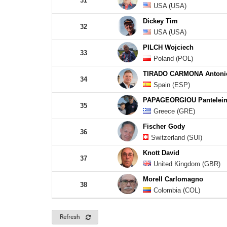
31
USA (USA)
Dickey Tim
32
USA (USA)
PILCH Wojciech
33
Poland (POL)
TIRADO CARMONA Antoni
34
Spain (ESP)
PAPAGEORGIOU Pantelei
35
Greece (GRE)
Fischer Gody
36
Switzerland (SUI)
Knott David
37
United Kingdom (GBR)
Morell Carlomagno
38
Colombia (COL)
Refresh