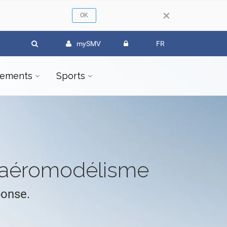
×
mySMV
FR
ements
Sports
l'aéromodélisme
ponse.