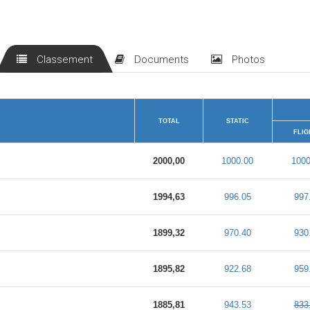
Classement
Documents
Photos
TOTAL
STATIC
FLIG
2000,00
1000.00
1000
1994,63
996.05
997
1899,32
970.40
930
1895,82
922.68
959
1885,81
943.53
833