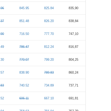
.96
845.95
825.84
835,90
.37
851.48
826.20
838,84
.90
716.50
777.70
747,10
.49
786.47
812.24
816,87
.30
770.07
799.20
804,25
.57
838.90
789.83
860,24
.83
740.52
734.89
737,71
.52
606.11
667.10
691,81