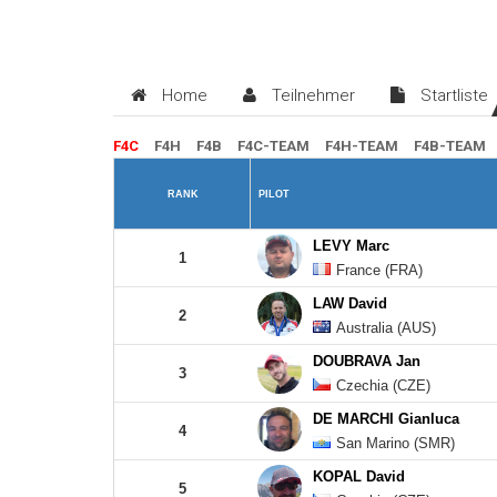
Home
Teilnehmer
Startliste
F4C
F4H
F4B
F4C-TEAM
F4H-TEAM
F4B-TEAM
RANK
PILOT
LEVY Marc
1
France (FRA)
LAW David
2
Australia (AUS)
DOUBRAVA Jan
3
Czechia (CZE)
DE MARCHI Gianluca
4
San Marino (SMR)
KOPAL David
5