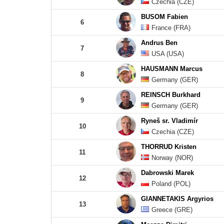
Czechia (CZE)
BUSOM Fabien
6
France (FRA)
Andrus Ben
7
USA (USA)
HAUSMANN Marcus
8
Germany (GER)
REINSCH Burkhard
9
Germany (GER)
Ryneš sr. Vladimír
10
Czechia (CZE)
THORRUD Kristen
11
Norway (NOR)
Dabrowski Marek
12
Poland (POL)
GIANNETAKIS Argyrios
13
Greece (GRE)