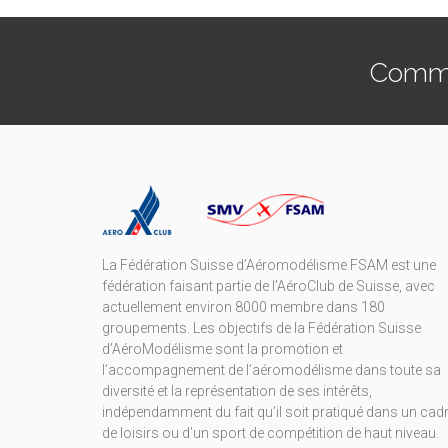
Commen
La Fédération Suisse d’Aéromodélisme FSAM est une
fédération faisant partie de l’AéroClub de Suisse, avec
actuellement environ 8000 membre dans 180
groupements. Les objectifs de la Fédération Suisse
d’AéroModélisme sont la promotion et
l’accompagnement de l’aéromodélisme dans toute sa
diversité et la représentation de ses intérêts,
indépendamment du fait qu’il soit pratiqué dans un cad
de loisirs ou d’un sport de compétition de haut niveau.