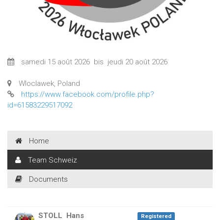
samedi 15 août 2026
bis
jeudi 20 août 2026
Wloclawek, Poland
https://www.facebook.com/profile.php?
id=61583229517092
Home
Team Schweiz
Documents
STOLL
Hans
Registered