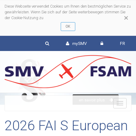
Diese Webseite verwendet Cookies um Ihnen den bestmöglichen Service zu
gewährleisten. Wenn Sie sich auf der Seite weiterbewegen stimmen Sie
×
der Cookie-Nutzung zu
mySMV
FR
en savoir plus
To
2026 FAI S European
nav