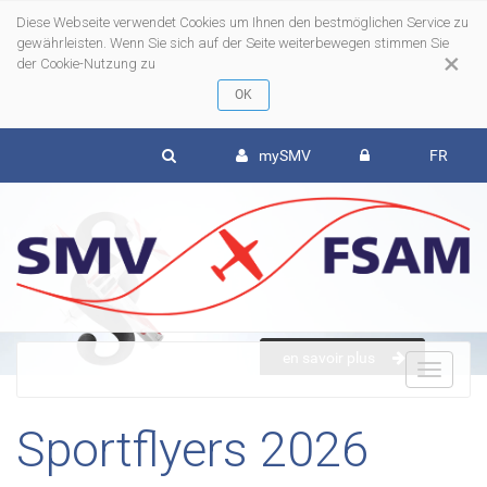
Diese Webseite verwendet Cookies um Ihnen den bestmöglichen Service zu
gewährleisten. Wenn Sie sich auf der Seite weiterbewegen stimmen Sie
×
der Cookie-Nutzung zu
mySMV
FR
en savoir plus
To
Sportflyers 2026
nav