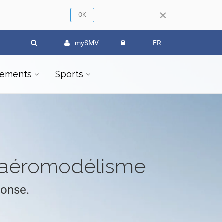
×
mySMV
FR
ements
Sports
l'aéromodélisme
ponse.