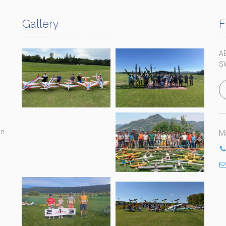
Gallery
F
A
S
re
Ma