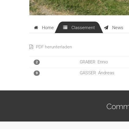
Home
Classement
News
PDF herunterladen
GRABER
Ennio
2
GASSER
Andreas
9
Commen