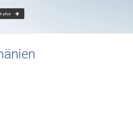
r plus
mänien