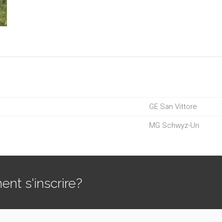
GE San Vittore
MG Schwyz-Uri
t s'inscrire?