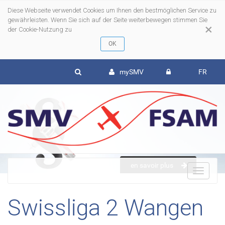
Diese Webseite verwendet Cookies um Ihnen den bestmöglichen Service zu
gewährleisten. Wenn Sie sich auf der Seite weiterbewegen stimmen Sie
×
der Cookie-Nutzung zu
mySMV
FR
en savoir plus
To
Swissliga 2 Wangen
nav