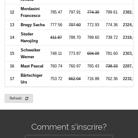
Mordasini
12
785.47
797.91
774.30
799.61
2382,99
Francesco
13
Bregy Sacha
777.56
707.60
772.93
774.36
2324,85
Studer
14
411.87
788.70
789.60
739.72
2318,02
Hansjörg
Schweiker
15
748.11
773.87
694.09
781.60
2303,58
Werner
16
Mast Pascal
760.74
760.97
765.43
738.33
2287,14
Bärtschiger
17
753.72
662.04
716.88
762.36
2232,96
Urs
Refresh
Comment s'inscrire?