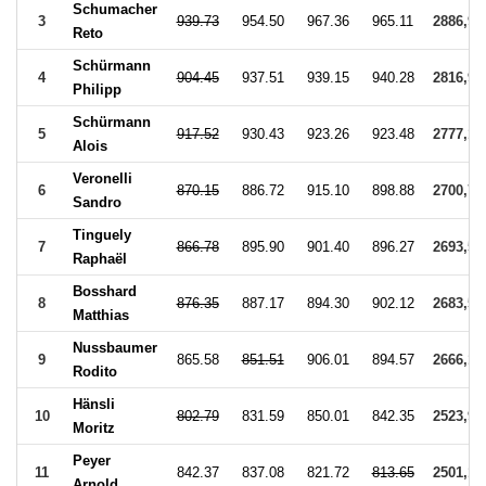
Schumacher
3
939.73
954.50
967.36
965.11
2886,97
Reto
Schürmann
4
904.45
937.51
939.15
940.28
2816,94
Philipp
Schürmann
5
917.52
930.43
923.26
923.48
2777,17
Alois
Veronelli
6
870.15
886.72
915.10
898.88
2700,70
Sandro
Tinguely
7
866.78
895.90
901.40
896.27
2693,57
Raphaël
Bosshard
8
876.35
887.17
894.30
902.12
2683,59
Matthias
Nussbaumer
9
865.58
851.51
906.01
894.57
2666,16
Rodito
Hänsli
10
802.79
831.59
850.01
842.35
2523,95
Moritz
Peyer
11
842.37
837.08
821.72
813.65
2501,17
Arnold