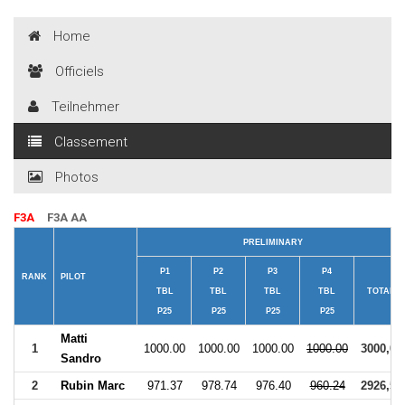
Home
Officiels
Teilnehmer
Classement
Photos
F3A
F3A AA
PRELIMINARY
P1
P2
P3
P4
RANK
PILOT
TBL
TBL
TBL
TBL
TOTAL
P25
P25
P25
P25
Matti
1
1000.00
1000.00
1000.00
1000.00
3000,00
Sandro
2
Rubin Marc
971.37
978.74
976.40
960.24
2926,51