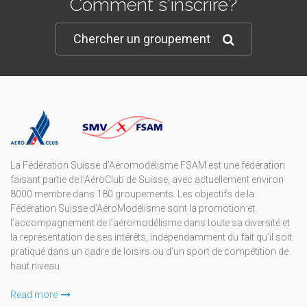
Comment s'inscrire?
Chercher un groupement
La Fédération Suisse d’Aéromodélisme FSAM est une fédération
faisant partie de l’AéroClub de Suisse, avec actuellement environ
8000 membre dans 180 groupements. Les objectifs de la
Fédération Suisse d’AéroModélisme sont la promotion et
l’accompagnement de l’aéromodélisme dans toute sa diversité et
la représentation de ses intérêts, indépendamment du fait qu’il soit
pratiqué dans un cadre de loisirs ou d’un sport de compétition de
haut niveau.
Read more