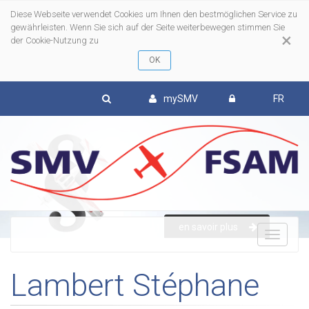
Diese Webseite verwendet Cookies um Ihnen den bestmöglichen Service zu
gewährleisten. Wenn Sie sich auf der Seite weiterbewegen stimmen Sie
×
der Cookie-Nutzung zu
mySMV
FR
en savoir plus
To
Lambert Stéphane
nav