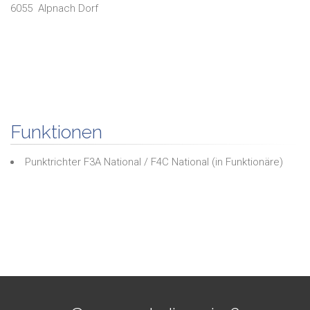
6055
Alpnach Dorf
Funktionen
Punktrichter F3A National / F4C National
(in
Funktionäre
)