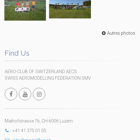
Autres photos
Find Us
AERO-CLUB OF SWITZERLAND AECS
SWISS AEROMODELLING FEDERATION SMV
Maihofstrasse 76, CH-6006 Luzern
+41 41 375 01 05