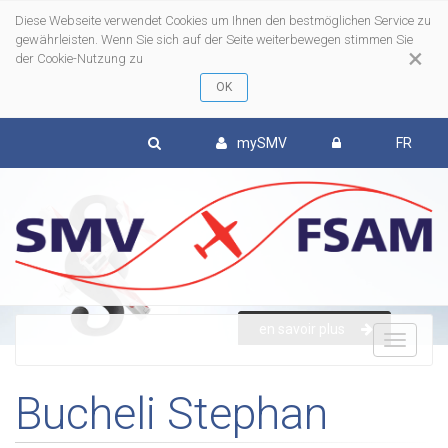
Diese Webseite verwendet Cookies um Ihnen den bestmöglichen Service zu
gewährleisten. Wenn Sie sich auf der Seite weiterbewegen stimmen Sie
×
der Cookie-Nutzung zu
mySMV
FR
en savoir plus
To
Bucheli Stephan
nav