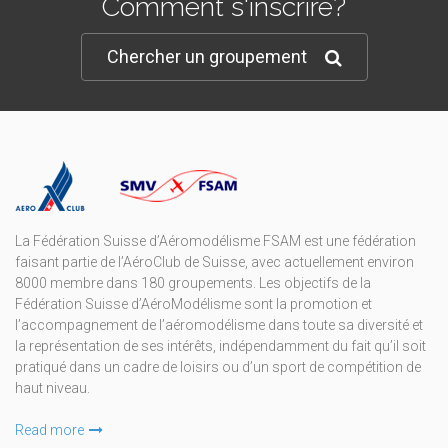
Comment s'inscrire?
Chercher un groupement
La Fédération Suisse d’Aéromodélisme FSAM est une fédération
faisant partie de l’AéroClub de Suisse, avec actuellement environ
8000 membre dans 180 groupements. Les objectifs de la
Fédération Suisse d’AéroModélisme sont la promotion et
l’accompagnement de l’aéromodélisme dans toute sa diversité et
la représentation de ses intérêts, indépendamment du fait qu’il soit
pratiqué dans un cadre de loisirs ou d’un sport de compétition de
haut niveau.
Read more