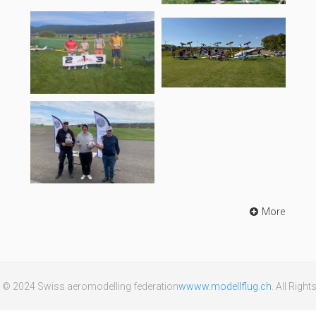
More
 © 2024 Swiss aeromodelling federation
wwww.modellflug.ch
. All Righ