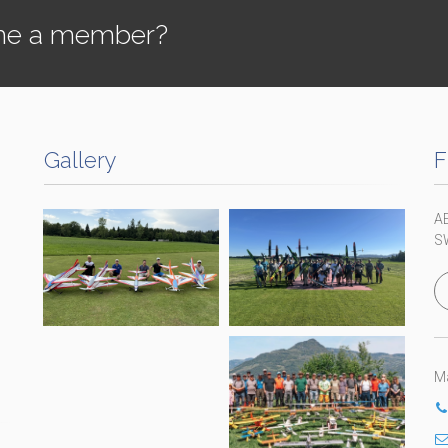
e a member?
Gallery
F
A
S
Ma