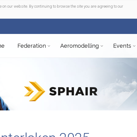
e on our website. By continuing to browse the site you are agreeing to our
me
Federation
Aeromodelling
Events