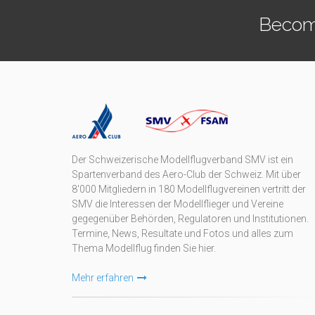
Becom
Der Schweizerische Modellflugverband SMV ist ein
Spartenverband des Aero-Club der Schweiz. Mit über
8'000 Mitgliedern in 180 Modellflugvereinen vertritt der
SMV die Interessen der Modellflieger und Vereine
gegegenüber Behörden, Regulatoren und Institutionen.
Termine, News, Resultate und Fotos und alles zum
Thema Modellflug finden Sie hier.
Mehr erfahren