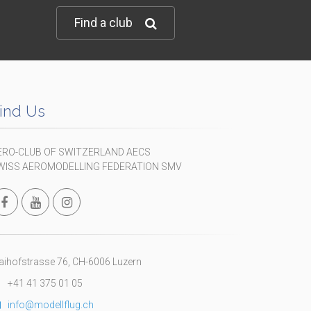
Find a club
ind Us
ERO-CLUB OF SWITZERLAND AECS
WISS AEROMODELLING FEDERATION SMV
ihofstrasse 76, CH-6006 Luzern
+41 41 375 01 05
info@modellflug.ch