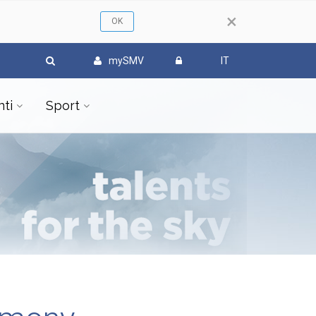
×
mySMV
IT
ti
Sport