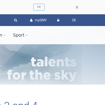
×
mySMV
DE
n
Sport