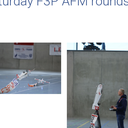
turday F3P AFM rounds