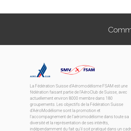
Commen
La Fédération Suisse d’Aéromodélisme FSAM est une
fédération faisant partie de l’AéroClub de Suisse, avec
actuellement environ 8000 membre dans 180
groupements. Les objectifs de la Fédération Suisse
d’AéroModélisme sont la promotion et
l’accompagnement de l’aéromodélisme dans toute sa
diversité et la représentation de ses intérêts,
indépendamment du fait qu’il soit pratiqué dans un cad