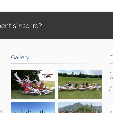
t s'inscrire?
Gallery
F
A
S
re
Ma