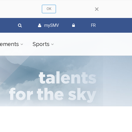
×
mySMV
FR
ements
Sports