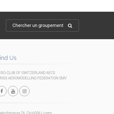
Chercher un groupement
ind Us
ERO-CLUB OF SWITZERLAND AECS
WISS AEROMODELLING FEDERATION SMV
ihofstrasse 76, CH-6006 Luzern